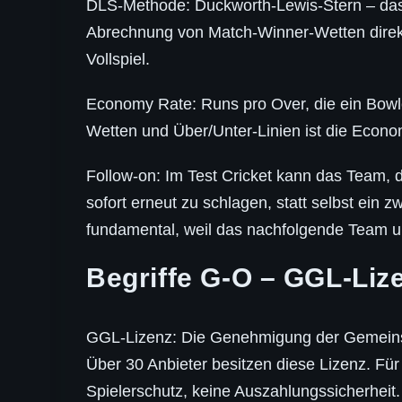
DLS-Methode: Duckworth-Lewis-Stern – das 
Abrechnung von Match-Winner-Wetten direk
Vollspiel.
Economy Rate: Runs pro Over, die ein Bowle
Wetten und Über/Unter-Linien ist die Econom
Follow-on: Im Test Cricket kann das Team, 
sofort erneut zu schlagen, statt selbst ein 
fundamental, weil das nachfolgende Team u
Begriffe G-O – GGL-Liz
GGL-Lizenz: Die Genehmigung der Gemeinsa
Über 30 Anbieter besitzen diese Lizenz. Für
Spielerschutz, keine Auszahlungssicherheit.