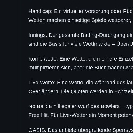
Handicap: Ein virtueller Vorsprung oder R
Wetten machen einseitige Spiele wettbarer, 
Innings: Der gesamte Batting-Durchgang ein
sind die Basis für viele Wettmärkte – Über
Kombiwette: Eine Wette, die mehrere Einzel
multiplizieren sich, aber die Buchmacher-Ma
Live-Wette: Eine Wette, die während des lauf
Over ändern. Die Quoten werden in Echtzeit 
No Ball: Ein illegaler Wurf des Bowlers – t
Free Hit. Für Live-Wetter ein Moment potenz
OASIS: Das anbieterübergreifende Sperrsyste