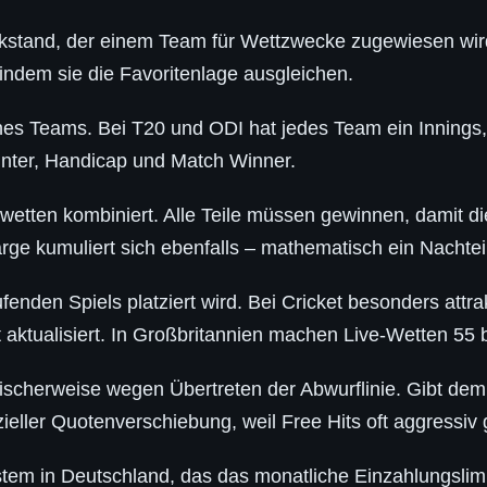
ückstand, der einem Team für Wettzwecke zugewiesen wir
indem sie die Favoritenlage ausgleichen.
es Teams. Bei T20 und ODI hat jedes Team ein Innings, 
/Unter, Handicap und Match Winner.
wetten kombiniert. Alle Teile müssen gewinnen, damit d
rge kumuliert sich ebenfalls – mathematisch ein Nachtei
enden Spiels platziert wird. Bei Cricket besonders attra
aktualisiert. In Großbritannien machen Live-Wetten 55 b
ypischerweise wegen Übertreten der Abwurflinie. Gibt d
ieller Quotenverschiebung, weil Free Hits oft aggressiv
m in Deutschland, das das monatliche Einzahlungslimit v