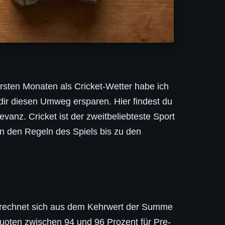
ersten Monaten als Cricket-Wetter habe ich
 dir diesen Umweg ersparen. Hier findest du
evanz. Cricket ist der zweitbeliebteste Sport
on den Regeln des Spiels bis zu den
Berechnet sich aus dem Kehrwert der Summe
quoten zwischen 94 und 96 Prozent für Pre-