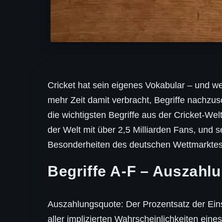
Cricket hat sein eigenes Vokabular – und we
mehr Zeit damit verbracht, Begriffe nachzus
die wichtigsten Begriffe aus der Cricket-Wel
der Welt mit über 2,5 Milliarden Fans, und
Besonderheiten des deutschen Wettmarktes
Begriffe A-F – Auszahl
Auszahlungsquote: Der Prozentsatz der Ein
aller implizierten Wahrscheinlichkeiten ein