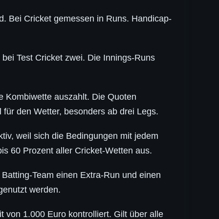
d. Bei Cricket gemessen in Runs. Handicap-
bei Test Cricket zwei. Die Innings-Runs
ie Kombiwette auszahlt. Die Quoten
l für den Wetter, besonders ab drei Legs.
ktiv, weil sich die Bedingungen mit jedem
is 60 Prozent aller Cricket-Wetten aus.
em Batting-Team einen Extra-Run und einen
 genutzt werden.
on 1.000 Euro kontrolliert. Gilt über alle