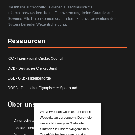
Die Inhalte auf WicketPuls dienen ausschließlich zu
Informationszwecken. Keine Finanzberatung, keine Garantie auf
Gewinne. Alle Daten können sich ändern. Eigenverantwortung des
Nutzers bei jeder Wettentscheidung.
Ressourcen
ICC - International Cricket Council
DCB - Deutscher Cricket Bund
GGL - Glücksspielbehörde
DOSB - Deutscher Olympischer Sportbund
Über uns
Wir verwenden Cookies, um unsere
Webseite zu verbessern. Durch die
Datenschutzerklärung
weitere Nutzung der Webseite
Cookie-Richtlinie
stimmen Sie unseren Allgemeinen
Geschäftsbedingungen und der