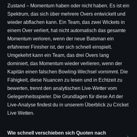
Zustand – Momentum haben oder nicht haben. Es ist ein
Spektrum, das sich über mehrere Overs entwickelt und
wieder abflachen kann. Ein Team, das zwei Wickets in
einem Over verliert, hat nicht automatisch das gesamte
Momentum verloren, wenn der neue Batsman ein
erfahrener Finisher ist, der sich schnell einspielt.
Umgekehrt kann ein Team, das drei Overs lang
dominiert, das Momentum wieder verlieren, wenn der
Kapitän einen falschen Bowling-Wechsel vornimmt. Die
Fähigkeit, diese Nuancen zu lesen und in Echtzeit zu
bewerten, trennt den analytischen Live-Wetter vom
Gelegenheitsspieler. Die Grundlagen für diese Art der
Live-Analyse findest du in unserem Überblick zu Cricket
Live Wetten.
Wie schnell verschieben sich Quoten nach