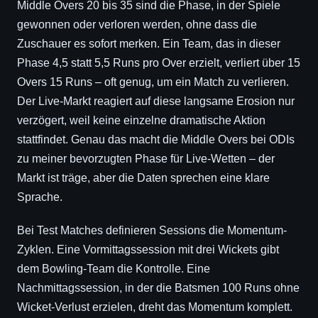
Middle Overs 20 bis 35 sind die Phase, in der Spiele
gewonnen oder verloren werden, ohne dass die
Zuschauer es sofort merken. Ein Team, das in dieser
Phase 4,5 statt 5,5 Runs pro Over erzielt, verliert über 15
Overs 15 Runs – oft genug, um ein Match zu verlieren.
Der Live-Markt reagiert auf diese langsame Erosion nur
verzögert, weil keine einzelne dramatische Aktion
stattfindet. Genau das macht die Middle Overs bei ODIs
zu meiner bevorzugten Phase für Live-Wetten – der
Markt ist träge, aber die Daten sprechen eine klare
Sprache.
Bei Test Matches definieren Sessions die Momentum-
Zyklen. Eine Vormittagssession mit drei Wickets gibt
dem Bowling-Team die Kontrolle. Eine
Nachmittagssession, in der die Batsmen 100 Runs ohne
Wicket-Verlust erzielen, dreht das Momentum komplett.