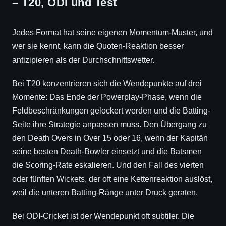
– T20, ODI und Test
Jedes Format hat seine eigenen Momentum-Muster, und
wer sie kennt, kann die Quoten-Reaktion besser
antizipieren als der Durchschnittswetter.
Bei T20 konzentrieren sich die Wendepunkte auf drei
Momente: Das Ende der Powerplay-Phase, wenn die
Feldbeschränkungen gelockert werden und die Batting-
Seite ihre Strategie anpassen muss. Den Übergang zu
den Death Overs in Over 15 oder 16, wenn der Kapitän
seine besten Death-Bowler einsetzt und die Batsmen
die Scoring-Rate eskalieren. Und den Fall des vierten
oder fünften Wickets, der oft eine Kettenreaktion auslöst,
weil die unteren Batting-Ränge unter Druck geraten.
Bei ODI-Cricket ist der Wendepunkt oft subtiler. Die